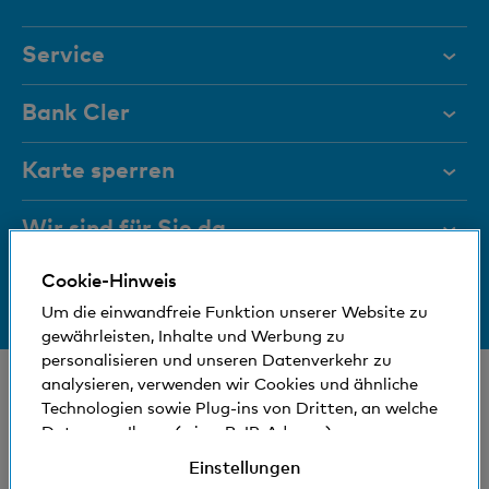
Service
Hilfe & Kontakt
Bank Cler
Dokumente
Über uns
Karte sperren
Magazin
Investor Relations
Wir sind für Sie da
Führungsgremien
Jobs und Karriere
Cookie-Hinweis
Medien
Bankinfos
+41 (0)800 88 99 66
Medien
Um die einwandfreie Funktion unserer Website zu
Hilfe & Kontakt
Sozial und umweltfreundlich
gewährleisten, Inhalte und Werbung zu
Blog
personalisieren und unseren Datenverkehr zu
© Bank Cler AG
analysieren, verwenden wir Cookies und ähnliche
Technologien sowie Plug-ins von Dritten, an welche
Standorte und Bancomaten
Rechtliche Bedingungen und Hinweise
Daten von Ihnen (wie z.B. IP-Adresse)
Datenschutzerklärung
gegebenenfalls auch ins Ausland übermittelt
Einstellungen
Impressum
werden können. Sie können der Verwendung von