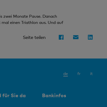
bis zwei Monate Pause. Danach
t mal einen Triathlon aus. Und auf
Seite teilen
Aktives
de
fr
it
Element
 für Sie da
Bankinfos