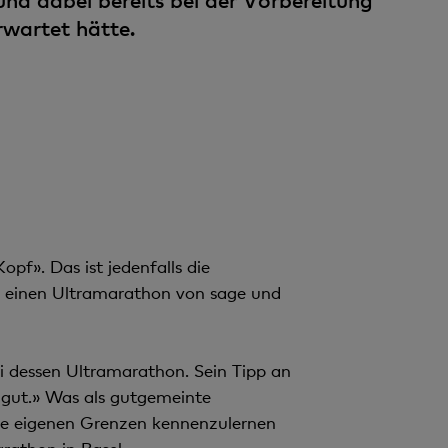
d dabei bereits bei der Vorbereitung
n
rwartet hätte.
t
pf». Das ist jedenfalls die
e einen Ultramarathon von sage und
ei dessen Ultramarathon. Sein Tipp an
 gut.» Was als gutgemeinte
ine eigenen Grenzen kennenzulernen