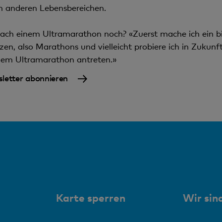
n anderen Lebensbereichen.
 nach einem Ultramarathon noch? «Zuerst mache ich ein 
zen, also Marathons und vielleicht probiere ich in Zukunf
inem Ultramarathon antreten.»
letter abonnieren
Karte sperren
Wir sind