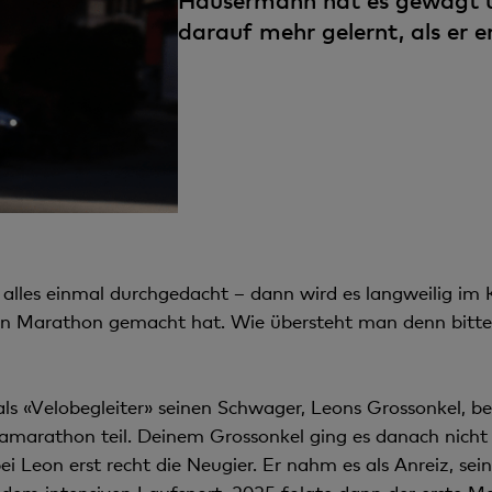
Häusermann hat es gewagt un
darauf mehr gelernt, als er e
les einmal durchgedacht – dann wird es langweilig im Ko
ten Marathon gemacht hat. Wie übersteht man denn bitt
als «Velobegleiter» seinen Schwager, Leons Grossonkel, b
amarathon teil. Deinem Grossonkel ging es danach nicht
i Leon erst recht die Neugier. Er nahm es als Anreiz, se