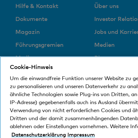
Hilfe & Kontakt
Über uns
Dokumente
Investor Relatio
Magazin
Jobs und Karrie
Führungsgremien
Medien
Medien
Blog
Cookie-Hinweis
Sozial und
Um die einwandfreie Funktion unserer Website zu g
umweltfreundlich
zu personalisieren und unseren Datenverkehr zu ana
ähnliche Technologien sowie Plug-ins von Dritten, a
IP-Adresse) gegebenenfalls auch ins Ausland übermi
© Bank Cler AG
Rechtliche Bedingungen und Hi
Verwendung von nicht erforderlichen Cookies und äh
Dritten und der damit zusammenhängenden Datenb
ablehnen oder Einstellungen vornehmen. Weitere In
Die Bank Cler ist eine Tochtergesellschaft der Bas
Datenschutzerklärung
Impressum