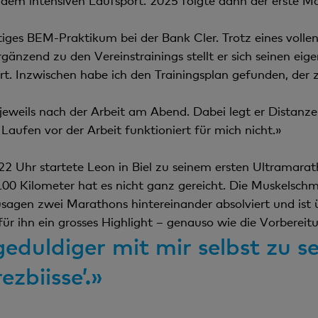
dem intensiven Laufsport. 2025 folgte dann der erste Ma
tiges BEM-Praktikum bei der Bank Cler. Trotz eines voll
 Ergänzend zu den Vereinstrainings stellt er sich seinen 
ert. Inzwischen habe ich den Trainingsplan gefunden, der z
jeweils nach der Arbeit am Abend. Dabei legt er Distanz
Laufen vor der Arbeit funktioniert für mich nicht.»
22 Uhr startete Leon in Biel zu seinem ersten Ultramara
 100 Kilometer hat es nicht ganz gereicht. Die Muskelsc
sagen zwei Marathons hintereinander absolviert und ist
r ihn ein grosses Highlight – genauso wie die Vorbereit
geduldiger mit mir selbst zu se
zbiisse’.»