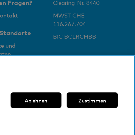
en Fragen?
Clearing-Nr. 8440
Kontakt
MWST CHE-
116.267.704
 Standorte
BIC BCLRCHBB
te und
aten
Ablehnen
Zustimmen