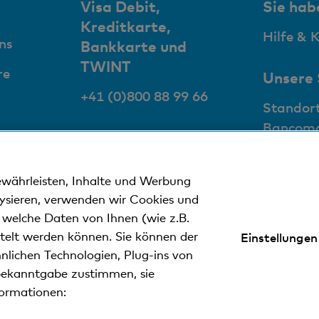
Visa Debit,
Sie hab
Kreditkarte,
Hilfe & 
ns
Bankkarte und
TWINT
re
Unsere
+41 (0)800 88 99 66
Standor
Bancom
ewährleisten, Inhalte und Werbung
lysieren, verwenden wir Cookies und
n welche Daten von Ihnen (wie z.B.
ttelt werden können. Sie können der
Einstellungen
nweise
Datenschutzerklärung
Impressum
nlichen Technologien, Plug-ins von
ekanntgabe zustimmen, sie
formationen:
ler Kantonalbank.