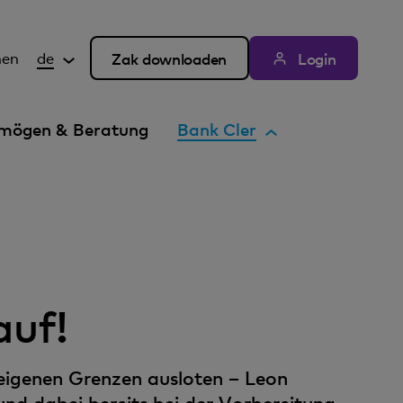
hen
de
Zak downloaden
Login
A
mögen & Beratung
Bank Cler
k
t
i
v
e
s
E
auf!
l
e
m
eigenen Grenzen ausloten – Leon
e