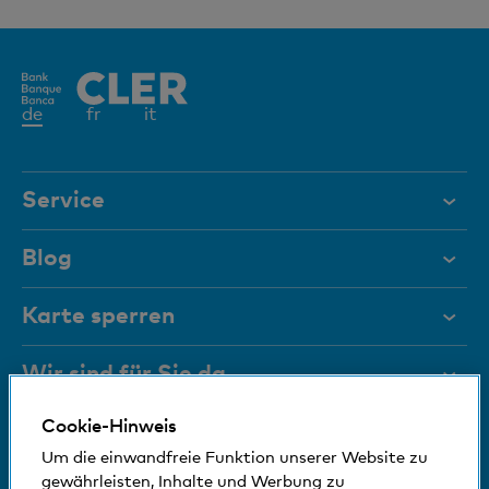
Aktives
de
fr
it
Element
Service
Hilfe & Kontakt
Blog
Dokumente
Karte sperren
Magazin
Wir sind für Sie da
Führungsgremien
Cookie-Hinweis
Medien
Bankinfos
+41 (0)800 88 99 66
Um die einwandfreie Funktion unserer Website zu
Hilfe & Kontakt
Sozial und umweltfreundlich
gewährleisten, Inhalte und Werbung zu