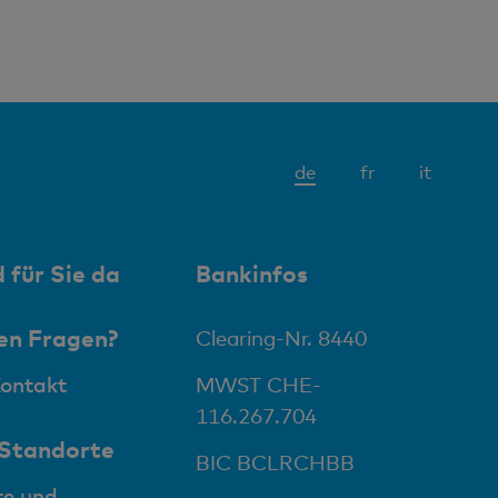
Aktives
de
fr
it
Element
 für Sie da
Bankinfos
en Fragen?
Clearing-Nr. 8440
Kontakt
MWST CHE-
116.267.704
 Standorte
BIC BCLRCHBB
te und