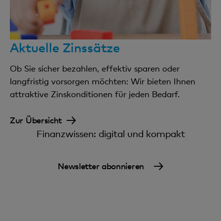
Einzelanzeigen
Porti gemäss Posttarif
Aktuelle Zinssätze
Gebühren ab 01.03.2025
Ob Sie sicher bezahlen, effektiv sparen oder
Gebühren ab 01.03.2025
langfristig vorsorgen möchten: Wir bieten Ihnen
attraktive Zinskonditionen für jeden Bedarf.
Gebühren im Zahlungsverkehr
Zur Übersicht
Gem. aktuellen Konditionen
Finanzwissen: digital und kompakt
Newsletter abonnieren