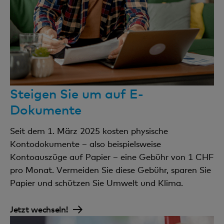
Bank Cler Visa Debit
kein Zak-Konto auf diesem Kundenstamm
Bank Cler Mastercard®/Visa
1 Privatkonto CHF kostenlos
Papierversand pro Privatkonto
1 CHF pro Monat
Steigen Sie um auf E-
Dokumente
Bezüge an Bank Cler Bancomaten
Seit dem 1. März 2025 kosten physische
Kostenlos
Kontodokumente – also beispielsweise
Bezüge an fremden Geldautomaten
Kontoauszüge auf Papier – eine Gebühr von 1 CHF
pro Monat. Vermeiden Sie diese Gebühr, sparen Sie
Viermal pro Kalendermonat kostenlos, jeder weitere
Papier und schützen Sie Umwelt und Klima.
Bezug 2 CHF
Jetzt wechseln!
Kontoauszug