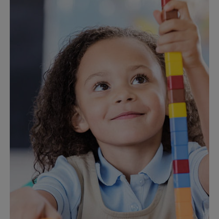
Ein kostenloser monatlicher Kontoauszug für den
Kontoinhaber, weitere Auszüge je 1 CHF
Kontoabschluss
Ein kostenloser Kontoabschluss per 31.12., weitere
Abschlüsse je 10 CHF
Verrechnungssteuer
35% vom Bruttozinsertrag, sofern dieser 200 CHF
übersteigt, und Kontoabschluss jährlich
Kontosaldierung
Kostenlos (zzgl. weitere Gebühren wie z.B. Gebühr
für externen Zahlungsauftrag, Porto etc.)