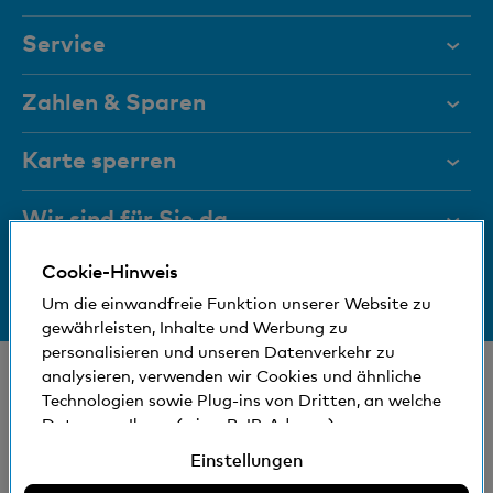
Service
Hilfe & Kontakt
Zahlen & Sparen
Dokumente
Privatkonten
Karte sperren
Magazin
Sparkonten
Wir sind für Sie da
Führungsgremien
Karten
Cookie-Hinweis
Medien
Bankinfos
+41 (0)800 88 99 66
Mobile Payment
Um die einwandfreie Funktion unserer Website zu
Hilfe & Kontakt
Sozial und umweltfreundlich
gewährleisten, Inhalte und Werbung zu
Reisezahlungsmittel
personalisieren und unseren Datenverkehr zu
Immobilienkunden
© Bank Cler AG
analysieren, verwenden wir Cookies und ähnliche
Technologien sowie Plug-ins von Dritten, an welche
Standorte und Bancomaten
Rechtliche Bedingungen und Hinweise
Digital Banking
Daten von Ihnen (wie z.B. IP-Adresse)
Datenschutzerklärung
gegebenenfalls auch ins Ausland übermittelt
Einstellungen
Impressum
werden können. Sie können der Verwendung von