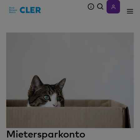
Accesskeys
Mietersparkonto