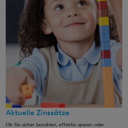
Ein kostenloser jährlicher Kontoabschluss per 31.12.
(inkl. Versand)
Verrechnungssteuer
35% vom Bruttozinsertrag, sofern dieser 200 CHF
übersteigt
Kontosaldierung
Kostenlos (zzgl. weitere Gebühren wie z.B. Gebühr
für externen Zahlungsauftrag, Porto etc.)
Porti
Kostenlos (Ausnahme: bei unterjährigem Versand
Aktuelle Zinssätze
von Belegen/Auszügen oder Kontosaldierung)
Ob Sie sicher bezahlen, effektiv sparen oder