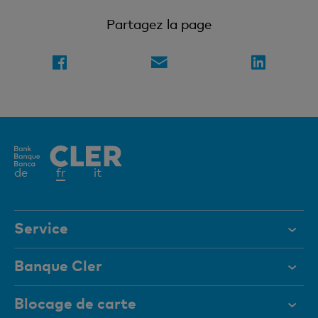
Partagez la page
Elément
de
fr
it
actif
Service
Aide et contact
Banque Cler
Documents
Qui sommes-nous?
Blocage de carte
Magazine