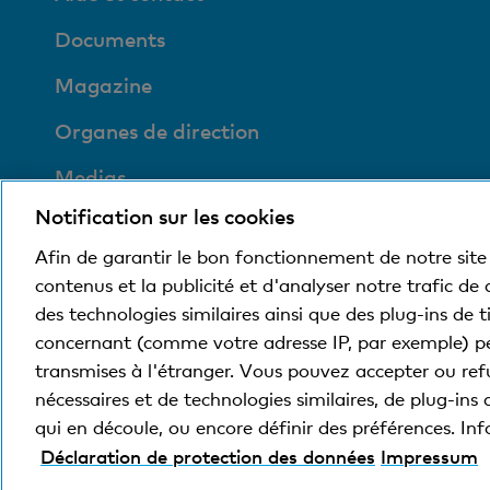
Documents
Magazine
Organes de direction
Medias
Notification sur les cookies
Social et compatible
avec l'environnement
Afin de garantir le bon fonctionnement de notre site 
contenus et la publicité et d'analyser notre trafic de
des technologies similaires ainsi que des plug-ins de 
concernant (comme votre adresse IP, par exemple) p
© Banque Cler
Conditions juridiques et mentions
transmises à l'étranger. Vous pouvez accepter ou refu
nécessaires et de technologies similaires, de plug-ins 
qui en découle, ou encore définir des préférences. I
La Banque Cler est une filiale détenue à 100% par
Déclaration de protection des données
Impressum