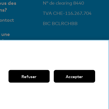
us des
N° de clearing 8440
ns?
TVA CHE-116.267.704
contact
BIC BCLRCHBB
 une
ale
ursales et
ts
Refuser
Accepter