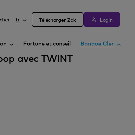
cher
fr
Télécharger Zak
Login
E
ion
Fortune et conseil
Banque Cler
l
Coop avec TWINT
é
m
e
n
t
a
c
t
i
f