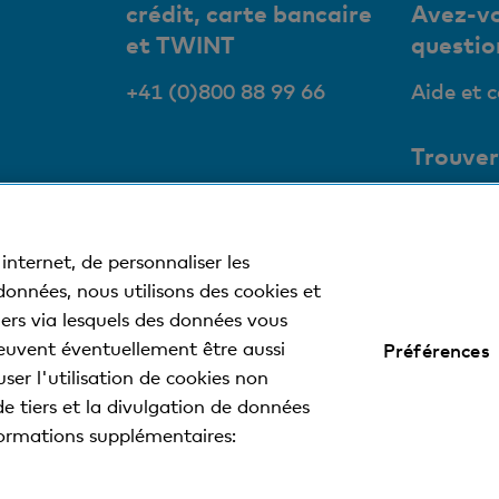
crédit, carte bancaire
Avez-vo
et TWINT
questio
+41 (0)800 88 99 66
Aide et 
Trouver
succurs
Nos succ
internet, de personnaliser les
bancoma
 données, nous utilisons des cookies et
tiers via lesquels des données vous
euvent éventuellement être aussi
Préférences
 légales
Déclaration de protection des données
Impressum
ser l'utilisation de cookies non
de tiers et la divulgation de données
nformations supplémentaires:
 la Basler Kantonalbank.