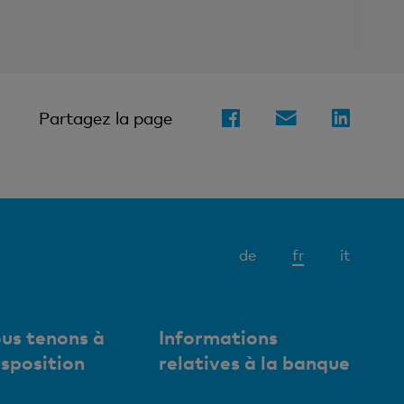
Partagez la page
Elément
de
fr
it
actif
us tenons à
Informations
isposition
relatives à la banque