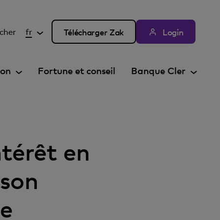
cher
fr
Télécharger Zak
Login
ion
Fortune et conseil
Banque Cler
ntérêt en
 son
se