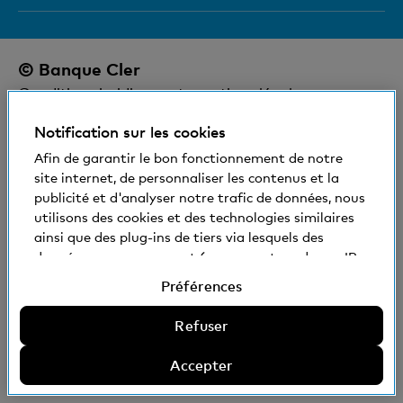
Aide et contact
La Banque Cler à la deuxième place du
Social et compatible avec l'environnement
classement «Meilleures banques 2026 pour
clients privés»
© Banque Cler
Nos succursales et bancomats
Conditions juridiques et mentions légales
Zak
Déclaration de protection des données
Notification sur les cookies
Impressum
Afin de garantir le bon fonctionnement de notre
site internet, de personnaliser les contenus et la
La Banque Cler est une filiale détenue à 100% par
publicité et d'analyser notre trafic de données, nous
la Basler Kantonalbank.
utilisons des cookies et des technologies similaires
ainsi que des plug-ins de tiers via lesquels des
données vous concernant (comme votre adresse IP,
par exemple) peuvent éventuellement être aussi
Préférences
transmises à l'étranger. Vous pouvez accepter ou
refuser l'utilisation de cookies non nécessaires et de
Refuser
technologies similaires, de plug-ins de tiers et la
divulgation de données qui en découle, ou encore
Accepter
définir des préférences. Informations
supplémentaires: