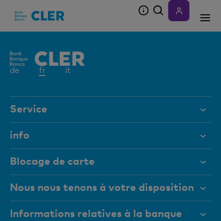
Accesskeys
Elément
de
fr
it
actif
Service
Aide et contact
info
Documents
Études de la Banque Cler
Blocage de carte
Magazine
Nous nous tenons à votre disposition
Organes de direction
Comment soumettre une demande de
sponsoring à la Banque Cler
Medias
Informations relatives à la banque
+41 (0)800 88 99 66