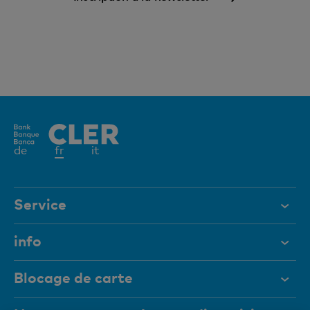
Elément
de
fr
it
actif
Service
Aide et contact
info
Documents
Études de la Banque Cler
Blocage de carte
Magazine