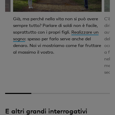
 di
Già, ma perché nella vita non si può avere
C’è u
e
sempre tutto? Parlare di soldi non è facile,
dirit
soprattutto con i propri figli.
Realizzare un
autor
sogno
: spesso per farlo serve anche del
delic
denaro. Noi vi mostriamo come far fruttare
occu
le
al massimo il vostro.
a far
nel m
mentr
secon
1
2
3
4
E altri grandi interrogativi