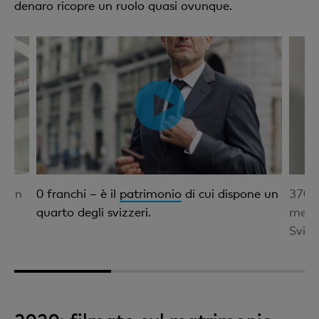
denaro ricopre un ruolo quasi ovunque.
o in
0 franchi – è il
patrimonio
di cui dispone un
370'0
quarto degli svizzeri.
media
Svizz
1
2
3