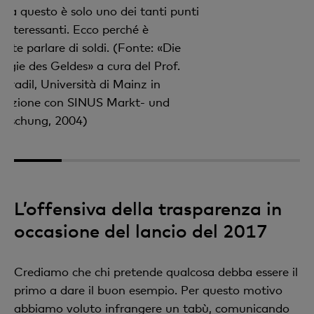
Ma questo è solo uno dei tanti punti
a interessanti. Ecco perché è
nte parlare di soldi. (Fonte: «Die
ogie des Geldes» a cura del Prof.
Hradil, Università di Mainz in
orazione con SINUS Markt- und
forschung, 2004)
1
2
3
4
5
6
L’offensiva della trasparenza in
occasione del lancio del 2017
Crediamo che chi pretende qualcosa debba essere il
primo a dare il buon esempio. Per questo motivo
abbiamo voluto infrangere un tabù, comunicando