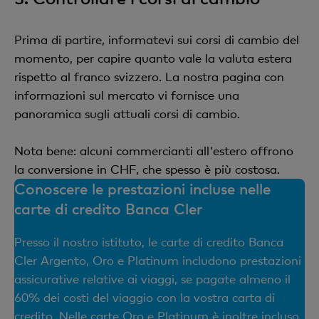
Prima di partire, informatevi sui corsi di cambio del
momento, per capire quanto vale la valuta estera
rispetto al franco svizzero. La nostra pagina con
informazioni sul mercato vi fornisce una
panoramica sugli attuali corsi di cambio.
Nota bene: alcuni commercianti all'estero offrono
la conversione in CHF, che spesso è più costosa.
Conoscere le prestazioni incluse nelle
carte di credito Banca Cler
Presso il nostro istituto, le carte di credito Banca
Cler Argento, Oro e Platinum includono prestazioni
assicurative relative ai viaggi, se pagate almeno il
60% dei costi del viaggio con la vostra carta di
credito. Nelle carte Oro e Platinum è inoltre incluso