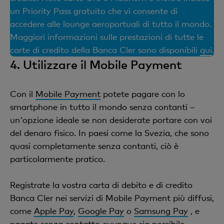
un Priority Pass gratuito che vi consente di
accedere alle lounge aeroportuali di tutto il mondo.
Maggiori informazioni sulle prestazioni di tutte le
carte di credito della Banca Cler sono disponibili
qui
.
4. Utilizzare il Mobile Payment
Con il
Mobile Payment
potete pagare con lo
smartphone in tutto il mondo senza contanti –
un'opzione ideale se non desiderate portare con voi
del denaro fisico. In paesi come la Svezia, che sono
quasi completamente senza contanti, ciò è
particolarmente pratico.
Registrate la vostra carta di debito e di credito
Banca Cler nei servizi di Mobile Payment più diffusi,
come
Apple Pay
,
Google Pay
o
Samsung Pay
, e
pagate senza contatto ovunque sia possibile.