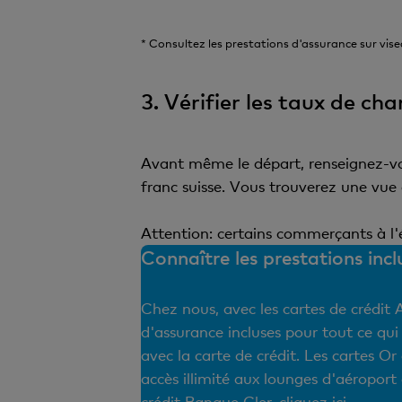
* Consultez les prestations d'assurance sur vis
3. Vérifier les taux de ch
Avant même le départ, renseignez-vou
franc suisse. Vous trouverez une vu
Attention: certains commerçants à l'
Connaître les prestations incl
Chez nous, avec les cartes de crédit 
d'assurance incluses pour tout ce qui
avec la carte de crédit. Les cartes O
accès illimité aux lounges d'aéroport 
crédit Banque Cler, cliquez
ici
.