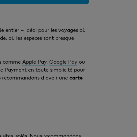
e entier – idéal pour les voyages où
de, où les espèces sont presque
els comme
Apple Pay
,
Google Pay
ou
le Payment en toute simplicité pour
ous recommandons d'avoir une
carte
les sites isolés. Nous recommandons