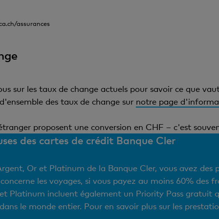
eca.ch/assurances
ange
s sur les taux de change actuels pour savoir ce que vaut
e d'ensemble des taux de change sur
notre page d'informa
étranger proposent une conversion en CHF – c'est souven
uses des cartes de crédit Banque Cler
Argent, Or et Platinum de la Banque Cler, vous avez des p
 concerne les voyages, si vous payez au moins 60% des fra
r et Platinum incluent également un Priority Pass gratuit
dans le monde entier. Pour en savoir plus sur les prestati