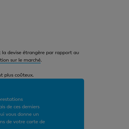
 la devise étrangère par rapport au
tion sur le marché
.
t plus coûteux.
restations
is de ces derniers
 qui vous donne un
ons de votre carte de