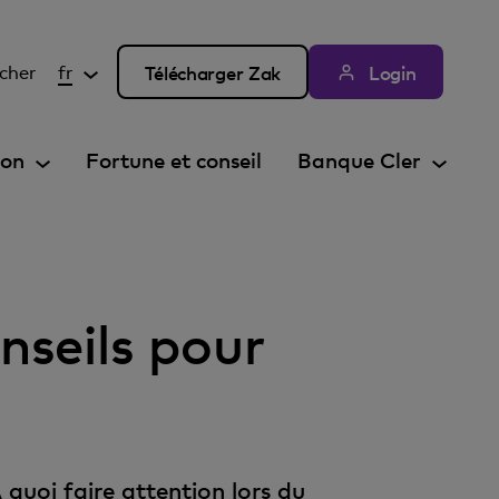
cher
fr
Télécharger Zak
Login
ion
Fortune et conseil
Banque Cler
nseils pour
 quoi faire attention lors du