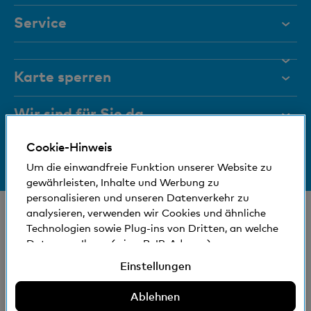
Service
Hilfe & Kontakt
Karte sperren
Dokumente
Magazin
Wir sind für Sie da
Führungsgremien
Cookie-Hinweis
Bankinfos
+41 (0)800 88 99 66
Medien
Um die einwandfreie Funktion unserer Website zu
Hilfe & Kontakt
gewährleisten, Inhalte und Werbung zu
Sozial und umweltfreundlich
personalisieren und unseren Datenverkehr zu
© Bank Cler AG
analysieren, verwenden wir Cookies und ähnliche
Technologien sowie Plug-ins von Dritten, an welche
Standorte und Bancomaten
Rechtliche Bedingungen und Hinweise
Daten von Ihnen (wie z.B. IP-Adresse)
Datenschutzerklärung
gegebenenfalls auch ins Ausland übermittelt
Einstellungen
Impressum
werden können. Sie können der Verwendung von
nicht erforderlichen Cookies und ähnlichen
Ablehnen
Die Bank Cler ist eine Tochtergesellschaft der Basler
Technologien, Plug-ins von Dritten und der damit