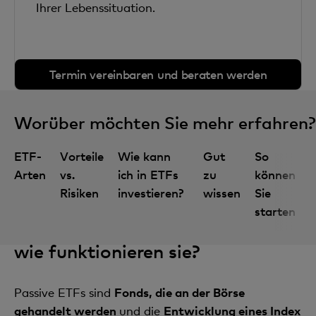
Ihrer Lebenssituation.
Termin vereinbaren und beraten werden
Worüber möchten Sie mehr erfahren?
ETF-
Vorteile
Wie kann
Gut
So
Arten
vs.
ich in ETFs
zu
können
Risiken
investieren?
wissen
Sie
starten
Definition: Was sind ETFs und
wie funktionieren sie?
Passive ETFs sind
Fonds, die an der Börse
gehandelt werden
und die
Entwicklung eines Index