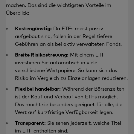
nachgebildet, ohne dass die enthaltenen Titel
in den Rohstoff, sondern oft in Zertifikate.
(Environmental, Social, Governance). Sie
machen. Das sind die wichtigsten Vorteile im
tatsächlich gekauft werden. Das spart Kosten,
kommen vor allem dann infrage, wenn bei der
Überblick:
Immobilien-ETFs
legen das Geld in
kann aber zusätzliche Risiken mit sich bringen,
Geldanlage auf Umwelt- oder Sozialstandards
börsenkotierten Immobilienfirmen an, häufig
etwa durch die Abhängigkeit von Dritten.
geachtet werden soll.
Kostengünstig:
Da ETFs meist passiv
sogenannten REITs.
aufgebaut sind, fallen in der Regel tiefere
Faktor-ETFs oder Smart-Beta-ETFs
richten
Geldmarkt-ETFs
setzen auf kurzfristige,
Gebühren an als bei aktiv verwalteten Fonds.
sich nicht nur nach der Grösse von
festverzinsliche Anlagen mit geringem Risiko,
Unternehmen, sondern wählen Titel gezielt
Breite Risikostreuung:
Mit einem ETF
dafür meist auch mit tieferer Rendite.
nach bestimmten Merkmalen aus – etwa
investieren Sie automatisch in viele
günstig bewertete Aktien (Value), Titel mit
verschiedene Wertpapiere. So kann sich das
positiver Kursentwicklung (Momentum) oder
Risiko im Vergleich zu Einzelanlagen reduzieren.
Aktien von Unternehmen mit soliden Bilanzen
Flexibel handelbar:
Während der Börsenzeiten
(Qualität).
ist der Kauf und Verkauf von ETFs möglich.
Multi-Asset-ETFs
kombinieren verschiedene
Das macht sie besonders geeignet für alle, die
Anlageklassen wie Aktien, Anleihen und
Wert auf kurzfristige Verfügbarkeit legen.
Rohstoffe in einem einzigen Produkt.
Transparent:
Sie sehen jederzeit, welche Titel
Gehebelte ETFs
versuchen, die tägliche
im ETF enthalten sind.