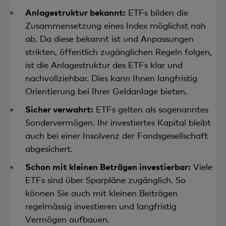
Kursentwicklung eines Index zu vervielfachen.
Anlagestruktur bekannt:
ETFs bilden die
Sie bieten höhere Gewinnchancen, bergen aber
Zusammensetzung eines Index möglichst nah
auch deutlich höhere Risiken.
ab. Da diese bekannt ist und Anpassungen
Währungsgesicherte ETFs
schützen vor
strikten, öffentlich zugänglichen Regeln folgen,
Wechselkursverlusten, wenn Sie in einen ETF
ist die Anlagestruktur des ETFs klar und
investieren, der nicht auf Schweizer Franken
nachvollziehbar. Dies kann Ihnen langfristig
lautet.
Orientierung bei Ihrer Geldanlage bieten.
Sicher verwahrt:
ETFs gelten als sogenanntes
Sondervermögen. Ihr investiertes Kapital bleibt
auch bei einer Insolvenz der Fondsgesellschaft
abgesichert.
Schon mit kleinen Beträgen investierbar:
Viele
ETFs sind über Sparpläne zugänglich. So
können Sie auch mit kleinen Beiträgen
regelmässig investieren und langfristig
Vermögen aufbauen.