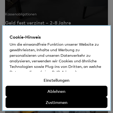
Kassenobligationen
Geld fest verzinst – 2-8 Jahre
Cookie-Hinweis
Um die einwandfreie Funktion unserer Website zu
gewährleisten, Inhalte und Werbung zu
personalisieren und unseren Datenverkehr zu
analysieren, verwenden wir Cookies und ähnliche
Technologien sowie Plug-ins von Dritten, an welche
Daten von Ihnen (wie z.B. IP-Adresse)
gegebenenfalls auch ins Ausland übermittelt
Einstellungen
werden können. Sie können der Verwendung von
nicht erforderlichen Cookies und ähnlichen
Ablehnen
Technologien, Plug-ins von Dritten und der damit
zusammenhängenden Datenbekanntgabe
Zustimmen
zustimmen, sie ablehnen oder Einstellungen
vornehmen. Weitere Informationen: