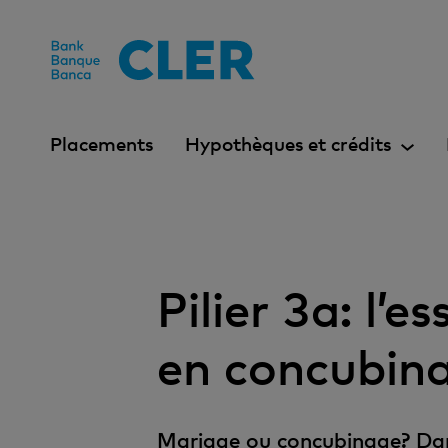
Accesskeys
Placements
Hypothèques et crédits
Pilier 3a: l’e
en concubin
Mariage ou concubinage? Dans