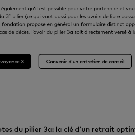
 également qu’il est possible pour votre partenaire et v
e
du 3
pilier (ce qui vaut aussi pour les avoirs de libre pa
re fondation propose en général un formulaire distinct appe
as de décès, l’avoir du pilier 3a soit directement versé à 
révoyance 3
Convenir d’un entretien de conseil
s du pilier 3a: la clé d’un retrait optimi