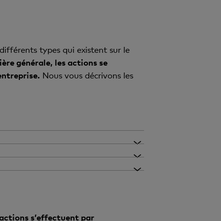
différents types qui existent sur le
ière générale, les actions se
entreprise.
Nous vous décrivons les
 participer aux décisions
 sur la liquidité en Bourse
’entreprise. Cela n’a pas
e générale, ce qui vous
ion du conseil
égociées très facilement
actions s’effectuent par