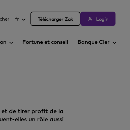
cher
fr
Télécharger Zak
Login
ion
Fortune et conseil
Banque Cler
et de tirer profit de la
uent-elles un rôle aussi