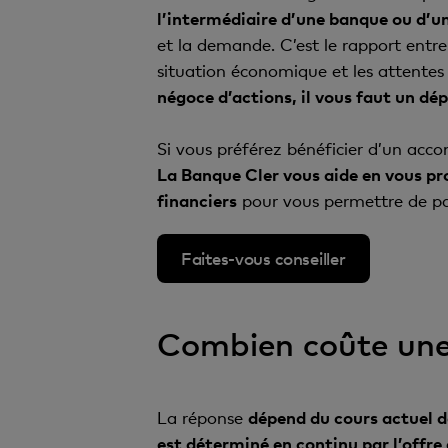
en Bourse.
Actions avec valeur 
l’intermédiaire d’une banque ou d’un
social qu’elle représen
Actions privilégiées:
c
Actions nominatives:
et la demande. C’est le rapport entre c
contrepartie, vous tou
qui garantit une meil
Actions sans valeur 
situation économique et les attentes d
indiquées pour les inv
Actions nominativ
représente la même par
négoce d’actions, il vous faut un dé
aux décisions.
chaque transmissio
des personnes qui 
Si vous préférez bénéficier d’un acc
La Banque Cler vous aide en vous pro
financiers
pour vous permettre de pa
Faites-vous conseiller
Combien coûte une
La réponse
dépend du cours actuel d
est déterminé en continu par l’offre 