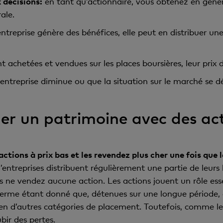
 décisions:
en tant qu’actionnaire, vous obtenez en généra
ale.
’entreprise génère des bénéfices, elle peut en distribuer u
t achetées et vendues sur les places boursières, leur prix
l’entreprise diminue ou que la situation sur le marché se dé
uer un patrimoine avec des ac
actions à prix bas et les revendez plus cher une fois que 
entreprises distribuent régulièrement une partie de leurs 
 ne vendez aucune action. Les actions jouent un rôle essen
terme étant donné que, détenues sur une longue période,
ien d’autres catégories de placement. Toutefois, comme l
ubir des pertes.