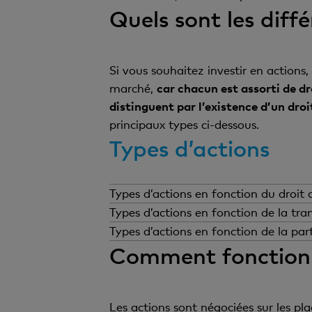
Quels sont les diff
Si vous souhaitez investir en actions, 
marché,
car chacun est assorti de dr
distinguent par l’existence d’un droit
principaux types ci-dessous.
Types d’actions
Types d’actions en fonction du droit 
L’existence d’un droit de 
Types d’actions en fonction de la tran
importantes dans l’entrepr
Une autre caractéristique d
Types d’actions en fonction de la part
et sur la transparence vis-
Comment fonctionn
Les actions se distinguent
de répercussions sur vos dr
Actions ordinaires:
ce
permet d’influer sur l
Actions au porteur:
a
Les actions sont négociées sur les pl
d’administration ou de