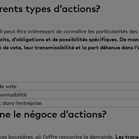
érents types d’actions?
il peut être intéressant de connaître les particularités des 
oits, d’obligations et de possibilités spécifiques. De man
 de vote, leur transmissibilité et la part détenue dans l’
de vote
vote indique si, en tant qu’actionnaire, vous pouvez ou non
smissibilité
ise.
es actions est leur facilité de transmission, qui a un effet
 dans l’entreprise
à-vis de l’entreprise.
e le négoce d’actions?
 également selon la part qu’elles représentent au sein de l
oits mais est utile pour la structure du capital social.
tte forme vous octroie un droit de vote lors de l’assemblé
es décisions de l’entreprise, par exemple lors de la nominat
nonymes et transmissibles librement, elles peuvent être n
aces boursières, où l’offre rencontre la demande.
Les trans
s décisions sur les dividendes.