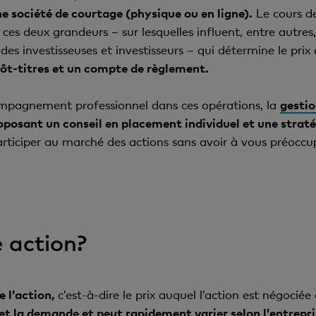
nominale:
chaque action est associée à une valeur fixe ind
e société de courtage (physique ou en ligne).
Le cours de 
te.
es actions ne comprennent généralement pas de droit de
dans ce cas, les actionnaires sont inscrits au registre des a
es deux grandeurs – sur lesquelles influent, entre autres, l
chez généralement des dividendes privilégiés ou plus élev
leure transparence mais complique la transmission.
nominale:
comme leur nom l’indique, elles n’ont pas de v
es investisseuses et investisseurs – qui détermine le prix 
estisseuses et investisseurs qui préfèrent des revenus régul
es liées:
cette forme particulière nécessite l’approbation 
t dans l’ensemble de l’entreprise.
pôt-titres et un compte de règlement.
n. Cela permet à l’entreprise de maîtriser l’identité des ac
exercent une influence en son sein.
ompagnement professionnel dans ces opérations, la
gestio
posant un conseil en placement individuel et une straté
rticiper au marché des actions sans avoir à vous préocc
 action?
e l’action,
c’est-à-dire le prix auquel l’action est négoci
et la demande et peut rapidement varier selon l’entrepris