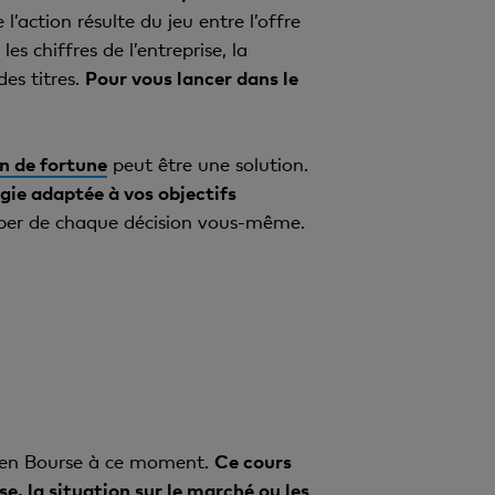
iquant la part du capital
l’action résulte du jeu entre l’offre
 vote, mais en
ctions de l’entreprise, ce
es chiffres de l’entreprise, la
és. Elles peuvent être tout
aleur nominale. Chacune
des titres.
Pour vous lancer dans le
iers à une participation
de l’entreprise pour
tionnaires, c’est-à-dire
n de fortune
peut être une solution.
gie adaptée à vos objectifs
uper de chaque décision vous-même.
ée en Bourse à ce moment.
Ce cours
e, la situation sur le marché ou les