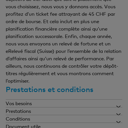
vous choisissez, nous vous y donnons accès. Vous
profitez d’un ticket fee attrayant de 45 CHF par
ordre de bourse. Et cela inclut en plus une
planification financière complète ainsi qu’une
planification successorale. Enfin, chaque année,
nous vous envoyons un relevé de fortune et un
eRelevé fiscal (Suisse) pour l’ensemble de la relation
d’affaires ainsi qu’un relevé de performance. Par
ailleurs, nous continuons de contrôler votre dépôt-
titres régulièrement et vous montrons comment
l’optimiser.
Prestations et conditions
Vos besoins
Vous avez des exigences élevées et accordez
Prestations
beaucoup d'importance à la possibilité de bénéficier
Suivi et interactions
Conditions
d’un conseil personnalisé actif et compétent. Vous
Commission annuelle du pack de conseil
Document utile