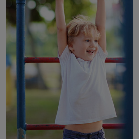
Notifications push
Confirmation d’achat (par SMS ou e-mail)
Alertes relatives au cours de certains titres (par
SMS ou e-mail)
Information sur les marchés
Conférence téléphonique avec Sandro Merino,
Chief investment officer
Accès à l’ensemble des publications et données
de recherche
Magazine «Perspectives» dédié aux placements
deux fois par an