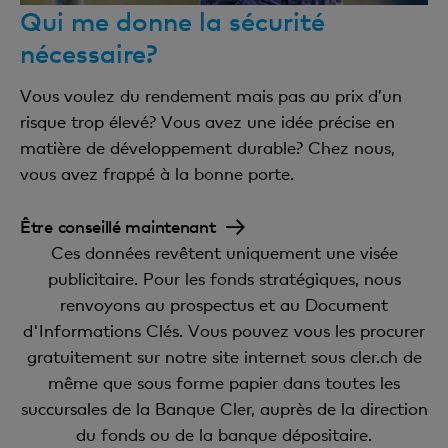
Qui me donne la sécurité
Estimations de sociétés et analyses exclusives
nécessaire?
Informations sur les marchés en ligne
Vous voulez du rendement mais pas au prix d’un
Dépôt-titres
risque trop élevé? Vous avez une idée précise en
matière de développement durable? Chez nous,
vous avez frappé à la bonne porte.
Conservation de titres
Versement d’intérêts, de dividendes et de
Être conseillé maintenant
remboursements (en CHF)
Ces données revêtent uniquement une visée
Augmentations de capital, fractionnement
publicitaire. Pour les fonds stratégiques, nous
d’actions, etc.
renvoyons au prospectus et au Document
d'Informations Clés. Vous pouvez vous les procurer
Remboursement des indemnités de distribution
gratuitement sur notre site internet sous cler.ch de
de fonds (rétrocessions)
même que sous forme papier dans toutes les
succursales de la Banque Cler, auprès de la direction
du fonds ou de la banque dépositaire.