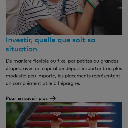
Recommandations d’optimisation tenant
compte de la stratégie de portefeuille
Surveillance et reporting
Investir, quelle que soit sa
situation
Contrôle du respect de la stratégie applicable
au portefeuille
De manière flexible ou fixe, par petites ou grandes
étapes, avec un capital de départ important ou plus
Relevé de fortune pour l’ensemble de la relation
modeste: peu importe, les placements représentent
d’affaires (au choix: mensuel, trimestriel ou
un complément utile à l'épargne.
annuel)
Relevé de performance (au choix: mensuel,
Pour en savoir plus
trimestriel ou annuel)
eRelevé fiscal (Suisse) pour l’ensemble de la
relation d’affaires