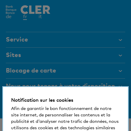
Elément
de
fr
it
actif
Service
Aide et contact
Sites
Documents
Directives relatives à des thèmes sociaux et
Blocage de carte
environnementaux
Magazine
Nous nous tenons à votre disposition
Aspects juridiques
Organes de direction
Notification sur les cookies
Medias
Informations relatives à la banque
+41 (0)800 88 99 66
Afin de garantir le bon fonctionnement de notre
Aide et contact
Social et compatible avec l'environnement
site internet, de personnaliser les contenus et la
publicité et d'analyser notre trafic de données, nous
© Banque Cler
utilisons des cookies et des technologies similaires