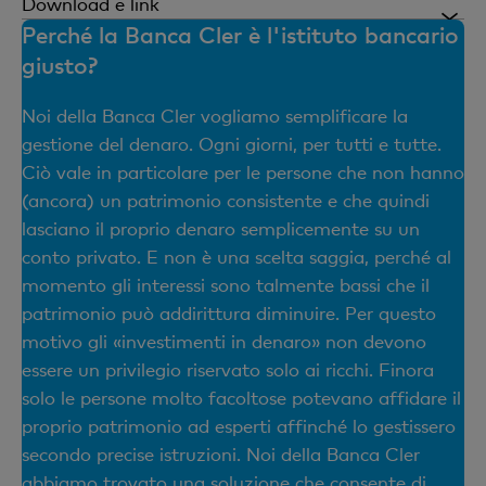
Investimenti strategici a partire da 1
Download e link
Se intendete contenere i rischi investendo solo una
CHF
Perché la Banca Cler è l'istituto bancario
Soluzione d’investimento «Reddito»
gratuiti
piccola quota del capitale in azioni e volete
giusto?
assicurare il vostro reddito.
Soluzione d’investimento «Equilibrata»
Delega delle decisioni d'investimento a esperti
Commissioni di borsa
Soluzione d’investimento «Crescita»
Noi della Banca Cler vogliamo semplificare la
Soluzione d’investimento «Equilibrata»
finanziari navigati. Possibilità di eseguire
gestione del denaro. Ogni giorni, per tutti e tutte.
gratuiti
Factsheet sul Conto Soluzione d'investimento
versamenti e prelevamenti.
Ciò vale in particolare per le persone che non hanno
Se intendete esporvi a un rischio piuttosto elevato,
(ancora) un patrimonio consistente e che quindi
Selezione degli investimenti in base al
senza puntare esclusivamente sulle azioni.
Estratto della performance semestrale
lasciano il proprio denaro semplicemente su un
principio «best-in-class»
conto privato. E non è una scelta saggia, perché al
gratuiti
Soluzione d’investimento «Crescita»
momento gli interessi sono talmente bassi che il
Investimento in un fondo strategico secondo il
patrimonio può addirittura diminuire. Per questo
Opzione piano di risparmio in fondi*
principio «best-in-class».
Se accettate un rischio elevato e intendete investire
motivo gli «investimenti in denaro» non devono
prevalentemente in azioni.
gratuiti
essere un privilegio riservato solo ai ricchi. Finora
Rendicontazione completa
solo le persone molto facoltose potevano affidare il
(*con il
proprio patrimonio ad esperti affinché lo gestissero
conto Soluzione d'investimento
opzionale e gra
nell'E-Banking è possibile impostare autonomamente o
secondo precise istruzioni. Noi della Banca Cler
La Soluzione d'investimento viene riportata
d’investimento.)
abbiamo trovato una soluzione che consente di