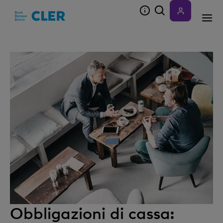
Accesskeys
Obbligazioni di cassa: