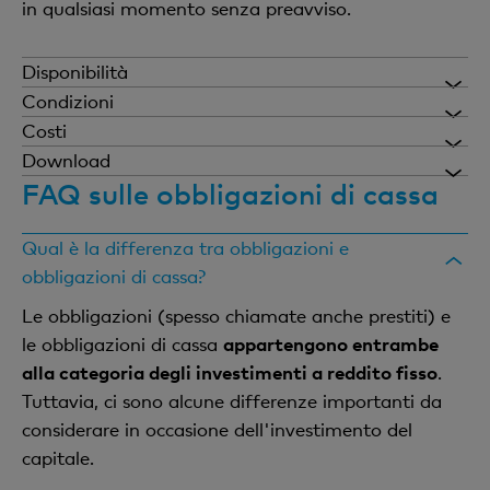
in qualsiasi momento senza preavviso.
Disponibilità
Al termine della durata concordata, l'importo
Condizioni
investito viene interamente rimborsato. Le
Offriamo obbligazioni di cassa con durate dai 2
Costi
obbligazioni di cassa non possono essere vendute
agli 8 anni.
Beneficiate di diritti di custodia ridotti dello 0,075%
Download
anticipatamente o consegnate fisicamente.
p.a.
FAQ sulle obbligazioni di cassa
Factsheet sugli obbligazioni di cassa
L'importo minimo per la sottoscrizione di
obbligazioni di cassa ammonta a 1000 CHF.
Qual è la differenza tra obbligazioni e
obbligazioni di cassa?
Le obbligazioni (spesso chiamate anche prestiti) e
le obbligazioni di cassa
appartengono entrambe
alla categoria degli investimenti a reddito fisso
.
Tuttavia, ci sono alcune differenze importanti da
considerare in occasione dell'investimento del
capitale.