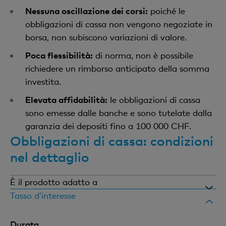
Nessuna oscillazione dei corsi:
poiché le
obbligazioni di cassa non vengono negoziate in
borsa, non subiscono variazioni di valore.
Poca flessibilità:
di norma, non è possibile
richiedere un rimborso anticipato della somma
investita.
Elevata affidabilità:
le obbligazioni di cassa
sono emesse dalle banche e sono tutelate dalla
garanzia dei depositi fino a 100 000 CHF.
Obbligazioni di cassa: condizioni
nel dettaglio
È il prodotto adatto a
privati che desiderano beneficiare di un
Tasso d’interesse
investimento sicuro con un tasso d'interesse fisso.
Durata