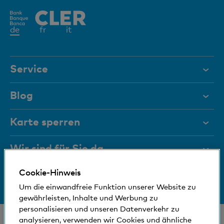
Aktives
de
fr
it
Element
Service
Hilfe & Kontakt
Blog
Dokumente
Karte sperren
Magazin
Wir sind für Sie da
Führungsgremien
Cookie-Hinweis
Medien
Bankinfos
+41 (0)800 88 99 66
Um die einwandfreie Funktion unserer Website zu
Hilfe & Kontakt
Sozial und umweltfreundlich
gewährleisten, Inhalte und Werbung zu
personalisieren und unseren Datenverkehr zu
© Bank Cler AG
analysieren, verwenden wir Cookies und ähnliche