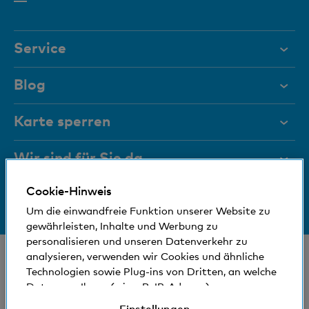
Element
Service
Hilfe & Kontakt
Blog
Dokumente
Karte sperren
Magazin
Wir sind für Sie da
Führungsgremien
Cookie-Hinweis
Medien
Bankinfos
+41 (0)800 88 99 66
Um die einwandfreie Funktion unserer Website zu
Hilfe & Kontakt
Sozial und umweltfreundlich
gewährleisten, Inhalte und Werbung zu
personalisieren und unseren Datenverkehr zu
analysieren, verwenden wir Cookies und ähnliche
© Bank Cler AG
Technologien sowie Plug-ins von Dritten, an welche
Standorte und Bancomaten
Rechtliche Bedingungen und Hinweise
Daten von Ihnen (wie z.B. IP-Adresse)
Datenschutzerklärung
gegebenenfalls auch ins Ausland übermittelt