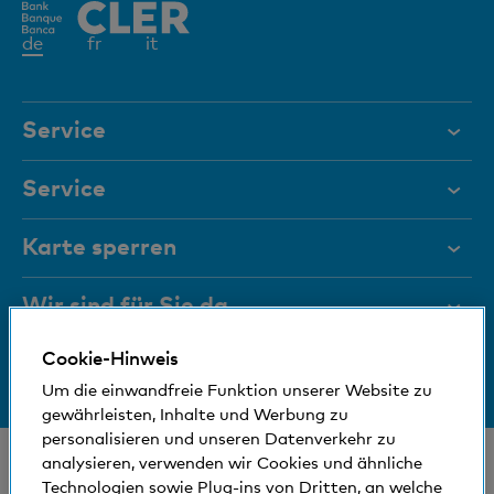
Aktives
de
fr
it
Element
Service
Hilfe & Kontakt
Service
Dokumente
Digital Banking
Karte sperren
Magazin
Hilfe und Kontakt
Wir sind für Sie da
Führungsgremien
Dokumente
Cookie-Hinweis
Medien
Bankinfos
+41 (0)800 88 99 66
Newsletter
Um die einwandfreie Funktion unserer Website zu
Hilfe & Kontakt
Sozial und umweltfreundlich
gewährleisten, Inhalte und Werbung zu
Standorte
personalisieren und unseren Datenverkehr zu
Self Onboarding
© Bank Cler AG
analysieren, verwenden wir Cookies und ähnliche
Technologien sowie Plug-ins von Dritten, an welche