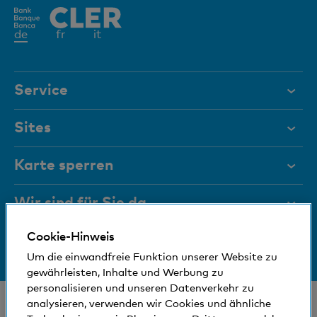
Aktives
de
fr
it
Element
Service
Hilfe & Kontakt
Sites
Dokumente
Richtlinien
Karte sperren
Magazin
Rechtliche Bedingungen und Hinweise
Wir sind für Sie da
Führungsgremien
Cookie-Hinweis
Medien
Bankinfos
+41 (0)800 88 99 66
Um die einwandfreie Funktion unserer Website zu
Hilfe & Kontakt
Sozial und umweltfreundlich
gewährleisten, Inhalte und Werbung zu
personalisieren und unseren Datenverkehr zu
© Bank Cler AG
analysieren, verwenden wir Cookies und ähnliche