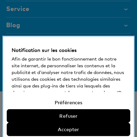
Service
Aide et contact
Blog
Documents
Blocage de carte
Magazine
Notification sur les cookies
Nous nous tenons à votre disposition
Afin de garantir le bon fonctionnement de notre
Organes de direction
site internet, de personnaliser les contenus et la
Medias
publicité et d'analyser notre trafic de données, nous
Informations relatives à la banque
+41 (0)800 88 99 66
utilisons des cookies et des technologies similaires
Aide et contact
Social et compatible avec l'environnement
ainsi que des plug-ins de tiers via lesquels des
données vous concernant (comme votre adresse IP,
par exemple) peuvent éventuellement être aussi
© Banque Cler
Préférences
transmises à l'étranger. Vous pouvez accepter ou
Nos succursales et bancomats
Mentions légales
refuser l'utilisation de cookies non nécessaires et de
Refuser
Déclaration de protection des données
technologies similaires, de plug-ins de tiers et la
EAR
divulgation de données qui en découle, ou encore
Accepter
définir des préférences. Informations