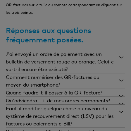
QR-facture» sur la tuile du compte correspondant en cliquant sur
les trois points.
Réponses aux questions
fréquemment posées.
J'ai envoyé un ordre de paiement avec un
bulletin de versement rouge ou orange. Celui-ci
va-t-il encore être exécuté?
Les paiements basés sur des bulletins de versement
Comment numériser des QR-factures au
rouge ou orange dont la date d'exécution est
moyen du smartphone?
ultérieure au 30 septembre 2022 ne peuvent plus
Sélectionnez dans l'appli: scanner un bulletin de
Quand faudra-t-il passer à la QR-facture?
er
être traités. Les bulletins de versement vous seront
versement ou une QR-facture. L'appareil photo de
Depuis le 1
octobre 2022, les bulletins de
Qu'adviendra-t-il de mes ordres permanents?
retournés. Si vous avez envoyé en même temps des
votre smartphone sera paramétré
versement rouge et orange ne sont plus
Les ordres permanents qui se basent sur des
Faut-il modifier quelque chose au niveau du
QR-factures, celles-ci seront payées.
automatiquement selon l'option que vous
valables
.
Tous les paiements établis avec ces
bulletins de versement rouge et orange ne seront
système de recouvrement direct (LSV) pour les
choisissez.
bulletins de versement ne peuvent plus être traités
plus exécutés à partir du 1er octobre 2022.
factures ou paiements e-Bill?
depuis lors.