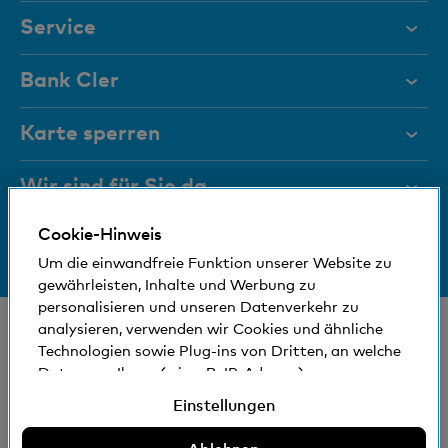
Service
Hilfe & Kontakt
Bank Cler
Dokumente
Über uns
Karte sperren
Magazin
Investor Relations
Wir sind für Sie da
Führungsgremien
Jobs und Karriere
Cookie-Hinweis
Medien
Bankinfos
+41 (0)800 88 99 66
Medien
Um die einwandfreie Funktion unserer Website zu
Hilfe & Kontakt
Sozial und umweltfreundlich
gewährleisten, Inhalte und Werbung zu
Blog
personalisieren und unseren Datenverkehr zu
© Bank Cler AG
analysieren, verwenden wir Cookies und ähnliche
Technologien sowie Plug-ins von Dritten, an welche
Standorte und Bancomaten
Rechtliche Bedingungen und Hinweise
Daten von Ihnen (wie z.B. IP-Adresse)
Datenschutzerklärung
gegebenenfalls auch ins Ausland übermittelt
Einstellungen
Impressum
werden können. Sie können der Verwendung von
nicht erforderlichen Cookies und ähnlichen