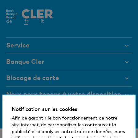
Elément
de
fr
it
actif
Service
Aide et contact
Banque Cler
Documents
Qui sommes-nous?
Blocage de carte
Magazine
Investisseurs
Nous nous tenons à votre disposition
Organes de direction
Emplois et carrières
Notification sur les cookies
Medias
Informations relatives à la banque
+41 (0)800 88 99 66
Médias
Afin de garantir le bon fonctionnement de notre
Aide et contact
Social et compatible avec l'environnement
site internet, de personnaliser les contenus et la
Blog
publicité et d'analyser notre trafic de données, nous