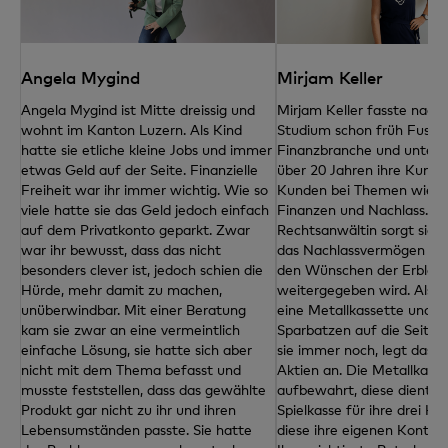
Angela Mygind
Mirjam Keller
Angela Mygind ist Mitte dreissig und
Mirjam Keller fasste nach
wohnt im Kanton Luzern. Als Kind
Studium schon früh Fuss i
hatte sie etliche kleine Jobs und immer
Finanzbranche und unterst
etwas Geld auf der Seite. Finanzielle
über 20 Jahren ihre Kundi
Freiheit war ihr immer wichtig. Wie so
Kunden bei Themen wie V
viele hatte sie das Geld jedoch einfach
Finanzen und Nachlass. Al
auf dem Privatkonto geparkt. Zwar
Rechtsanwältin sorgt sie d
war ihr bewusst, dass das nicht
das Nachlassvermögen en
besonders clever ist, jedoch schien die
den Wünschen der Erblas
Hürde, mehr damit zu machen,
weitergegeben wird. Als K
unüberwindbar. Mit einer Beratung
eine Metallkassette und l
kam sie zwar an eine vermeintlich
Sparbatzen auf die Seite.
einfache Lösung, sie hatte sich aber
sie immer noch, legt das G
nicht mit dem Thema befasst und
Aktien an. Die Metallkasse
musste feststellen, dass das gewählte
aufbewahrt, diese diente z
Produkt gar nicht zu ihr und ihren
Spielkasse für ihre drei Kin
Lebensumständen passte. Sie hatte
diese ihre eigenen Konti e