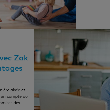
Scanne le code QR pour télécharger Zak.
avec Zak
ntages
ière aisée et
ur un compte ou
nomises des