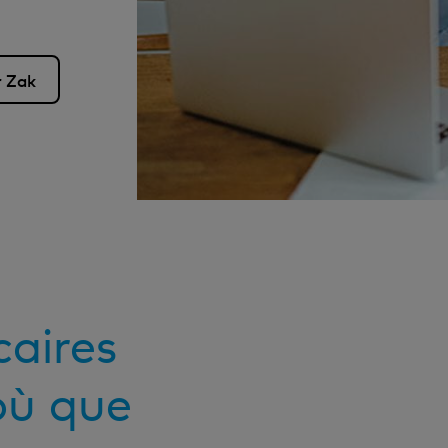
r Zak
caires
où que