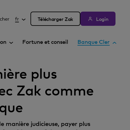
cher
fr
Télécharger Zak
Login
E
ion
Fortune et conseil
Banque Cler
l
é
m
ière plus
e
n
vec Zak comme
t
a
nque
c
t
i
e manière judicieuse, payer plus
f