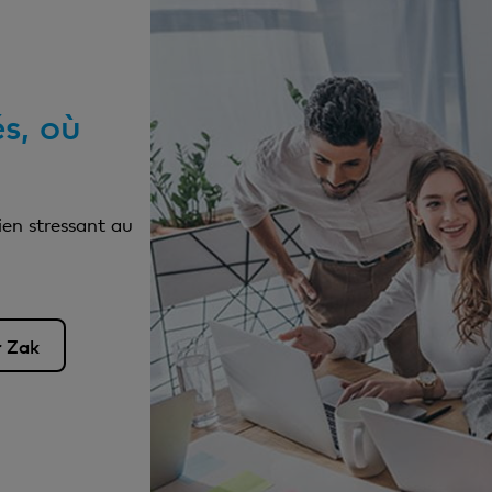
és, où
ien stressant au
r Zak