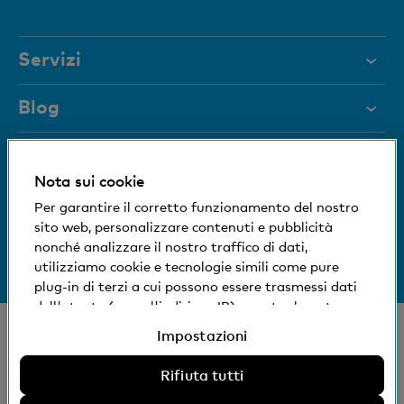
attivo
Servizi
Aiuto e contatto
Blog
Documenti
Blocco carta
Rivista
Nota sui cookie
Siamo a vostra disposizione
Per garantire il corretto funzionamento del nostro
Organi dirigenti
sito web, personalizzare contenuti e pubblicità
Medien
Informazioni sulla banca
nonché analizzare il nostro traffico di dati,
+41 (0)800 88 99 66
utilizziamo cookie e tecnologie simili come pure
Aiuto e contatto
Impronta sociale ed ecologica
plug-in di terzi a cui possono essere trasmessi dati
dell'utente (come l'indirizzo IP), eventualmente
anche all'estero. Potete accettare, rifiutare o
© Banca Cler
Impostazioni
modificare le impostazioni per l'uso di cookie e
Succursali e Bancomat
Note legali
tecnologie simili non necessari, plug-in di terzi e
Rifiuta tutti
Dichiarazione sulla protezione dei dati
relativa divulgazione di dati. Ulteriori informazioni: