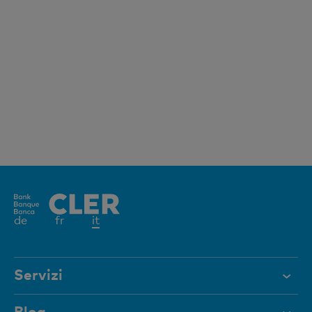
Elemento
de
fr
it
attivo
Servizi
Aiuto e contatto
Blog